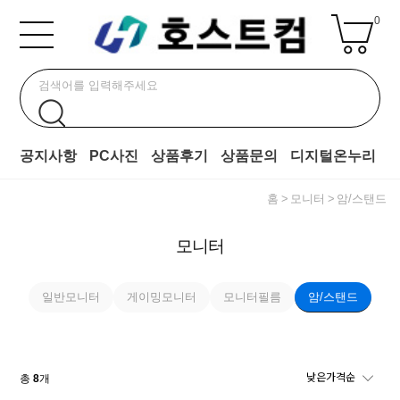
0
공지사항
PC사진
상품후기
상품문의
디지털온누리
홈
모니터
암/스탠드
모니터
일반모니터
게이밍모니터
모니터필름
암/스탠드
총
8
개