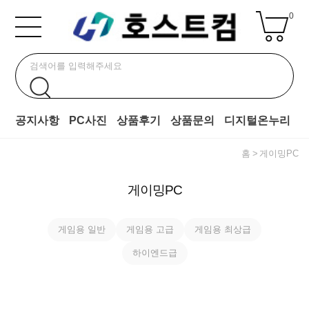
0
공지사항
PC사진
상품후기
상품문의
디지털온누리
홈
게이밍PC
게이밍PC
게임용 일반
게임용 고급
게임용 최상급
하이엔드급