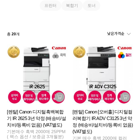
프린터
복합기
토너
총
20
개
[렌탈] Canon 디지털흑백복합
[렌탈] Canon [오버홀] 디지털컬
기 IR 2625 3년 약정 (배송비/설
러복합기 IR ADV C3125 3년 약
치비/등록비 없음) (VAT별도)
정 (배송비/설치비/등록비 없음)
(VAT별도)
기본매수 흑백 2000매 25PPM
( 팩스 옵션 / 보증금 3개월분)
기본 매수 흑백 2000매 컬러