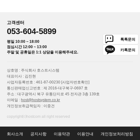
고객센터
053-604-5899
톡톡문의
평일 10:00 ~ 18:00
점심시간 12:00 ~ 13:00
카톡문의
주말 및 공휴일은 1:1 상담을 이용해주세요.
상호명 : 주식회사 호스트시스템
대표이사 : 김진현
사업자등록번호 : 461-87-00230
[사업자번호확인]
통신판매업신고번호 : 제 2016-대구북구-0697 호
주소 : 대구광역시 북구 유통단지로 45 전자관 3층 139호
이메일 :
host@hostsystem.co.kr
개인정보취급책임자 : 이중건
copyright⒞hostcom all right reserved
회사소개
공지사항
이용약관
이용안내
개인정보처리방침