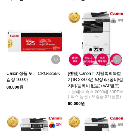
Canon 정품 토너 CRG-325BK
[렌탈] Canon 디지털흑백복합
검정 1600매
기 IR 2730 3년 약정 (배송비/설
치비/등록비 없음) (VAT별도)
88,000원
기본매수 흑백 2000매 30PPM
( 팩스 옵션 / 보증금 3개월분)
90,000원