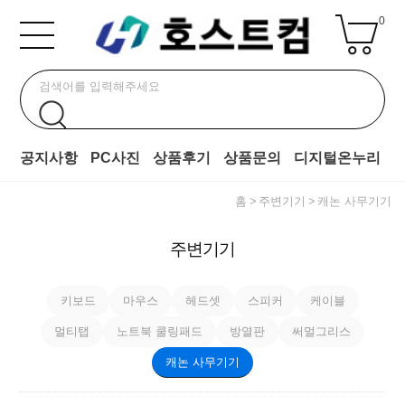
0
공지사항
PC사진
상품후기
상품문의
디지털온누리
홈
주변기기
캐논 사무기기
주변기기
키보드
마우스
헤드셋
스피커
케이블
멀티탭
노트북 쿨링패드
방열판
써멀그리스
캐논 사무기기