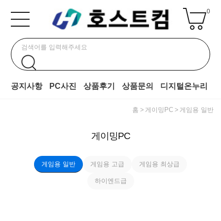
0
공지사항
PC사진
상품후기
상품문의
디지털온누리
홈
게이밍PC
게임용 일반
게이밍PC
게임용 일반
게임용 고급
게임용 최상급
하이엔드급