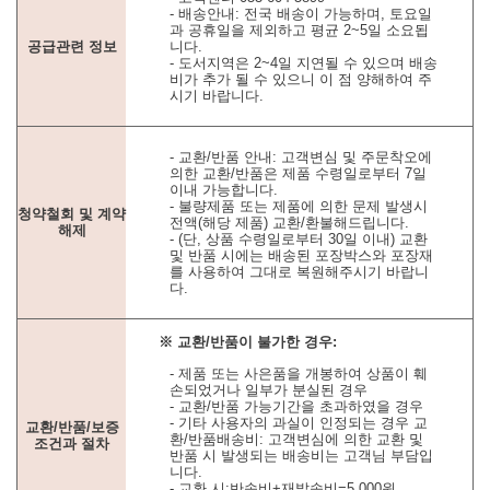
- 배송안내: 전국 배송이 가능하며, 토요일
과 공휴일을 제외하고 평균 2~5일 소요됩
공급관련 정보
니다.
- 도서지역은 2~4일 지연될 수 있으며 배송
비가 추가 될 수 있으니 이 점 양해하여 주
시기 바랍니다.
- 교환/반품 안내: 고객변심 및 주문착오에
의한 교환/반품은 제품 수령일로부터 7일
이내 가능합니다.
- 불량제품 또는 제품에 의한 문제 발생시
청약철회 및 계약
전액(해당 제품) 교환/환불해드립니다.
해제
- (단, 상품 수령일로부터 30일 이내) 교환
및 반품 시에는 배송된 포장박스와 포장재
를 사용하여 그대로 복원해주시기 바랍니
다.
※ 교환/반품이 불가한 경우:
- 제품 또는 사은품을 개봉하여 상품이 훼
손되었거나 일부가 분실된 경우
- 교환/반품 가능기간을 초과하였을 경우
- 기타 사용자의 과실이 인정되는 경우 교
교환/반품/보증
환/반품배송비: 고객변심에 의한 교환 및
조건과 절차
반품 시 발생되는 배송비는 고객님 부담입
니다.
- 교환 시:반송비+재발송비=5,000원