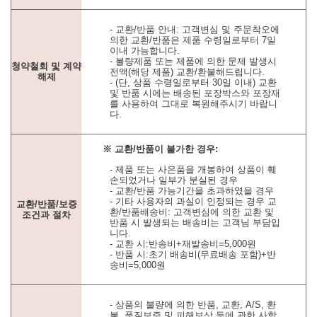
- 교환/반품 안내: 고객변심 및 주문착오에
의한 교환/반품은 제품 수령일로부터 7일
이내 가능합니다.
- 불량제품 또는 제품에 의한 문제 발생시
청약철회 및 계약
전액(해당 제품) 교환/환불해드립니다.
해제
- (단, 상품 수령일로부터 30일 이내) 교환
및 반품 시에는 배송된 포장박스와 포장재
를 사용하여 그대로 복원해주시기 바랍니
다.
※ 교환/반품이 불가한 경우:
- 제품 또는 사은품을 개봉하여 상품이 훼
손되었거나 일부가 분실된 경우
- 교환/반품 가능기간을 초과하였을 경우
- 기타 사용자의 과실이 인정되는 경우 교
교환/반품/보증
환/반품배송비: 고객변심에 의한 교환 및
조건과 절차
반품 시 발생되는 배송비는 고객님 부담입
니다.
- 교환 시:반송비+재발송비=5,000원
- 반품 시:초기 배송비(무료배송 포함)+반
송비=5,000원
- 상품의 불량에 의한 반품, 교환, A/S, 환
불, 품질보증 및 피해보상 등에 관한 사항