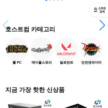
인텔 i5 14400F + RTX 5060 게이밍 조립
컴퓨터
SOLD OUT
호스트컴 카테고리
라이젠7 9700X + RTX 5070 Ti 게이밍 조
립컴퓨터
SOLD OUT
롤 PC
메이플스토리
발로란트
던전앤파이터
지금 가장 핫한 신상품