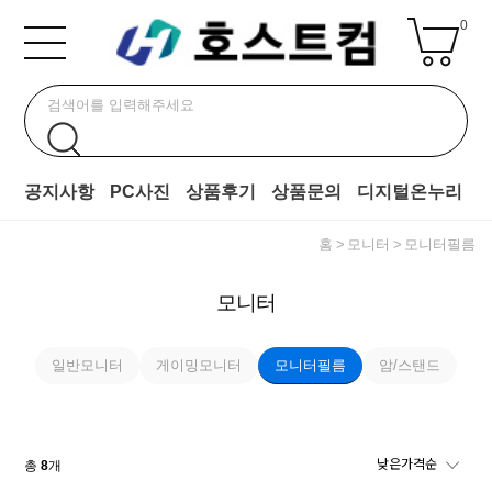
0
공지사항
PC사진
상품후기
상품문의
디지털온누리
홈
모니터
모니터필름
모니터
일반모니터
게이밍모니터
모니터필름
암/스탠드
총
8
개