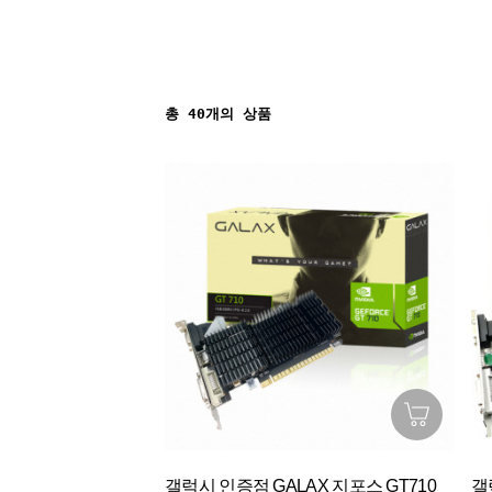
총
40
개의 상품
갤럭시 인증점 GALAX 지포스 GT710
갤