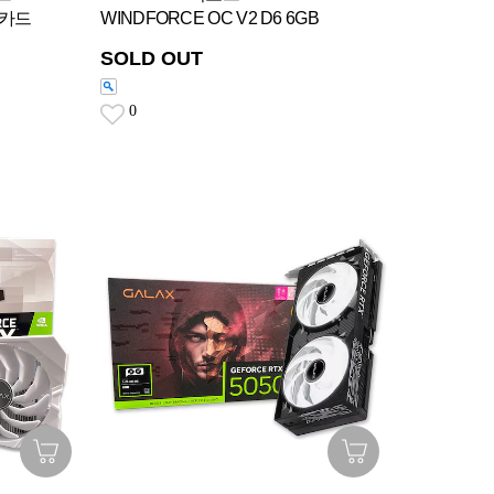
픽카드
WINDFORCE OC V2 D6 6GB
SOLD OUT
0