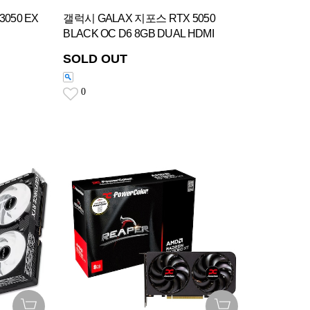
050 EX
갤럭시 GALAX 지포스 RTX 5050
BLACK OC D6 8GB DUAL HDMI
SOLD OUT
0