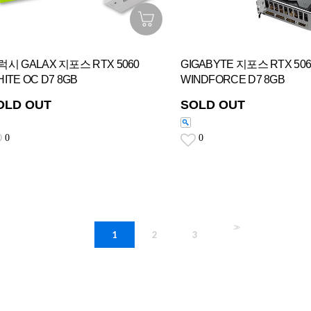
럭시 GALAX 지포스 RTX 5060
GIGABYTE 지포스 RTX 506
ITE OC D7 8GB
WINDFORCE D7 8GB
OLD OUT
SOLD OUT
0
0
>>
1
2
3