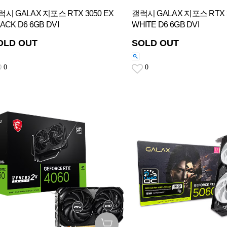
럭시 GALAX 지포스 RTX 3050 EX
갤럭시 GALAX 지포스 RTX 3
ACK D6 6GB DVI
WHITE D6 6GB DVI
OLD OUT
SOLD OUT
0
0