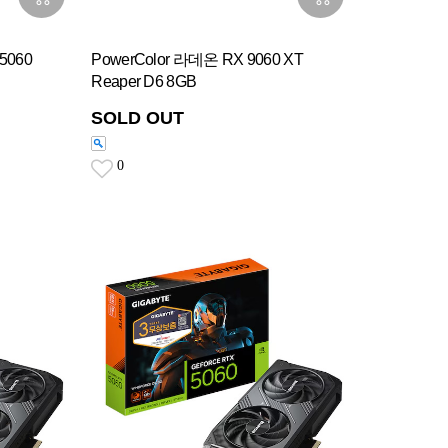
5060
PowerColor 라데온 RX 9060 XT
Reaper D6 8GB
SOLD OUT
0