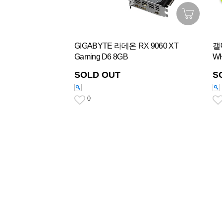
GIGABYTE 라데온 RX 9060 XT
갤
Gaming D6 8GB
WH
SOLD OUT
S
0